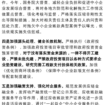
作。今年，国务院大督查、减轻企业负担和促进中小企
业发展综合督查，将对各地方防范和化解拖欠工作情况
做重点督查。强化考核与监督，严格落实压缩非刚性支
出等限制措施，加大对相关责任主体及责任人的问责和
惩处力度。对拖欠中小企业账款典型案例予以曝光，依
法依规实施失信惩戒。
四是加强源头处理、健全长效机制。
严格执行《政府投
资条例》，加强政府投资项目审批管理和政府投资资金
预算管理，
对于没有落实资金来源的，一律不得开工建
设，严禁未批先建，严禁政府投资项目以各种方式要求企
业垫资建设。研究完善工程款支付担保相关政策。
加强
《优化营商环境条例》《保障中小企业款项支付条例》
等配套制度建设。
五是加强融资支持、强化对企服务。
规范发展供应链金
融业务，发挥动产融资统一登记公示系统、应收账款融
资服务平台等作用，通过应收账款资产证券化进一步流
转盘活应收账款。通过“一起益企”中小企业服务行动、